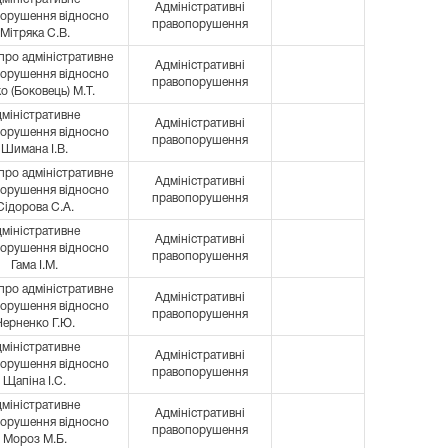
Адміністративні
орушення відносно
правопорушення
Мітряка С.В.
про адміністративне
Адміністративні
орушення відносно
правопорушення
о (Боковець) М.Т.
дміністративне
Адміністративні
орушення відносно
правопорушення
Шимана І.В.
про адміністративне
Адміністративні
орушення відносно
правопорушення
Сідорова С.А.
дміністративне
Адміністративні
орушення відносно
правопорушення
Гама І.М.
про адміністративне
Адміністративні
орушення відносно
правопорушення
Черненко Г.Ю.
дміністративне
Адміністративні
орушення відносно
правопорушення
Щапіна І.С.
дміністративне
Адміністративні
орушення відносно
правопорушення
Мороз М.Б.