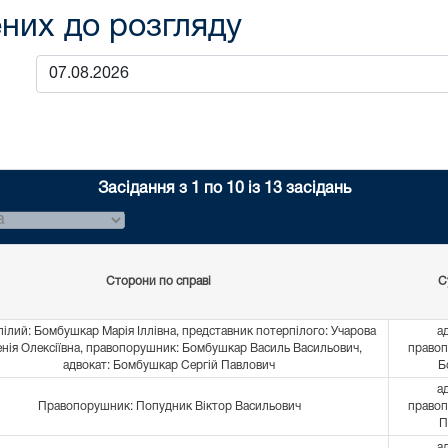
них до розгляду
Засідання з 1 по 10 із 13 засідань
Сторони по справі
С
ілий: Бомбушкар Марія Іллівна, представник потерпілого: Учарова
а
енія Олексіївна, правопорушник: Бомбушкар Василь Васильович,
правоп
адвокат: Бомбушкар Сергій Павлович
Б
а
Правопорушник: Попудник Віктор Васильович
правоп
П
а