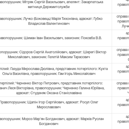
вопорушник: Мітряк Сергій Васильович, апелянт: Закарпатська
правоп
митниця Держмитслужби
справа 
авопорушник: Лучко (Боковець) Марія Тихонівна, адвокат: Губко
правоп
Владислав Валентинович
Лучк
а
авопорушник: Шиман Іван Васильович, захисник: Поковба В.В.
правоп
справа 
порушник: Сідоров Сергій Анатолійович, адвокат: Шерегі Віктор
правоп
Миколайович, захисник: Гелетій Максим Тарасович
а
пілий: Газуда Мирослава Дюлівна, представник потерпілого: Кухта
правоп
Ольга Василівна, правопорушник: Гам Ігорь Миколайович
ерпілий: Черненко Віктор Петрович, представник потерпілого:
справа 
нич Леся Вікторівна, правопорушник: Черненко Галина Юріївна,
правоп
адвокат: Студеняк Оксана Станіславівна
а
Правопорушник: Щапін Ігор Сергійович, адвокат: Росул Олег
правоп
Мирославович
а
вопорушник: Мороз Мар'ян Богданович, адвокат: Марків Руслан
правоп
Богданович