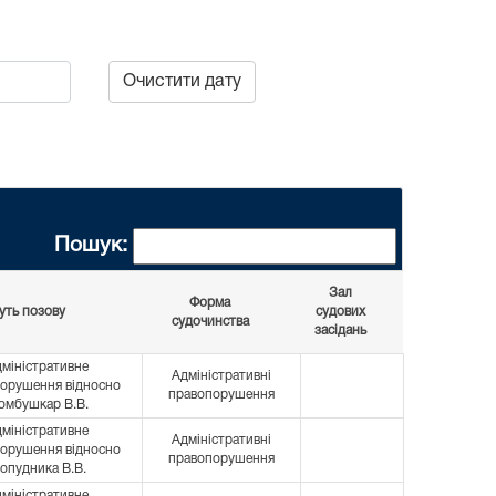
Очистити дату
Пошук:
Зал
Форма
уть позову
судових
судочинства
засідань
дміністративне
Адміністративні
орушення відносно
правопорушення
омбушкар В.В.
дміністративне
Адміністративні
орушення відносно
правопорушення
опудника В.В.
дміністративне