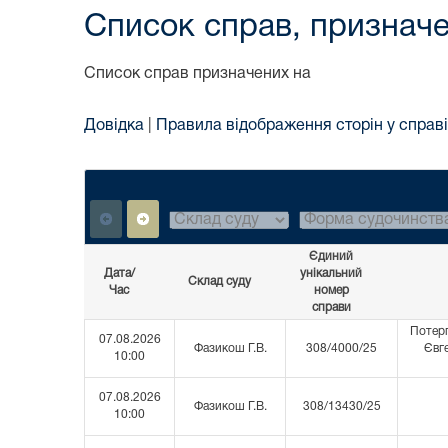
Список справ, призначе
Список справ призначених на
Довідка
|
Правила відображення сторін у справі
Єдиний
Дата/
унікальний
Склад суду
Час
номер
справи
Потерп
07.08.2026
Фазикош Г.В.
308/4000/25
Євг
10:00
07.08.2026
Фазикош Г.В.
308/13430/25
10:00