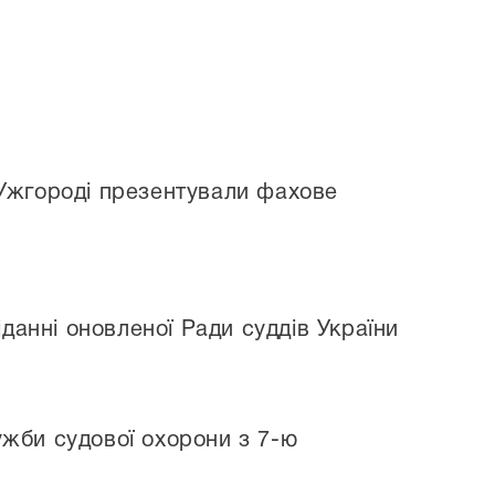
Ужгороді презентували фахове
данні оновленої Ради суддів України
ужби судової охорони з 7-ю