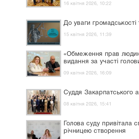
16 квітня 2026, 10:22
До уваги громадськості 
15 квітня 2026, 11:39
«Обмеження прав людин
видання за участі голов
09 квітня 2026, 16:09
Суддя Закарпатського ап
08 квітня 2026, 15:41
Голова суду привітала с
річницею створення