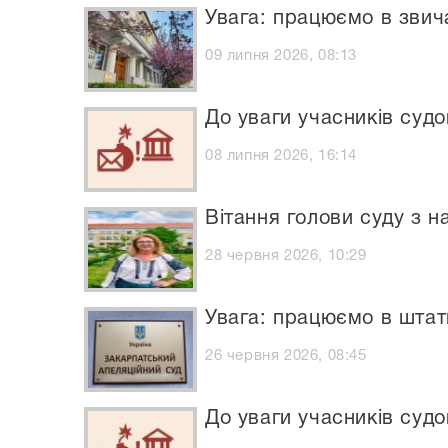
Увага: працюємо в звич
09 липня 2026, 08:13
До уваги учасників судо
08 липня 2026, 16:14
Вітання голови суду з н
28 червня 2026, 10:29
Увага: працюємо в штат
26 червня 2026, 08:45
До уваги учасників судо