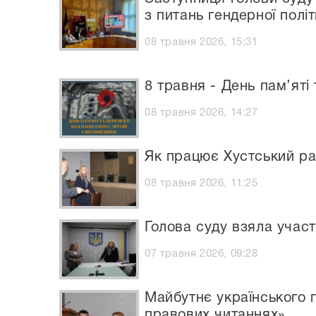
з питань гендерної полі
08 травня 2026, 15:31
8 травня - День пам’яті
08 травня 2026, 14:27
Як працює Хустський рай
08 травня 2026, 11:25
Голова суду взяла участ
07 травня 2026, 09:28
Майбутнє українського п
правових читаннях»