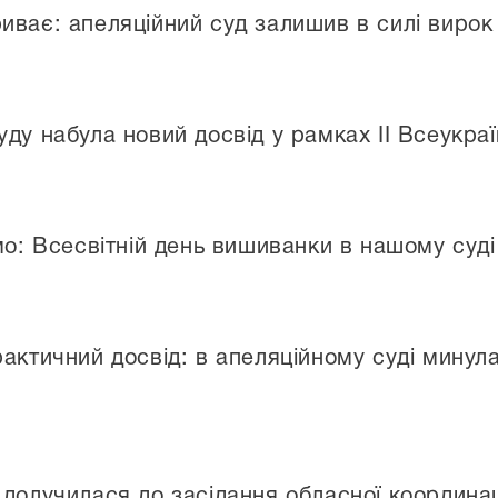
иває: апеляційний суд залишив в силі вирок
ду набула новий досвід у рамках II Всеукраї
мо: Всесвітній день вишиванки в нашому суді
актичний досвід: в апеляційному суді минула
долучилася до засідання обласної координац