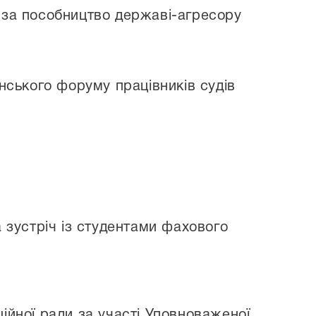
 за пособництво державі-агресору
нського форуму працівників судів
 зустріч із студентами фахового
ійної ради за участі Уповноваженої