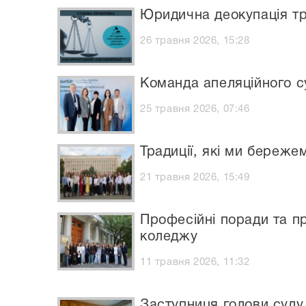
Юридична деокупація тр
26 травня 2026, 15:28
Команда апеляційного су
25 травня 2026, 07:46
Традиції, які ми береже
21 травня 2026, 15:49
Професійні поради та пр
коледжу
11 травня 2026, 11:32
Заступниця голови суду 