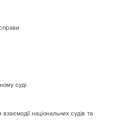
 справи
ному суді
 взаємодії національних судів та