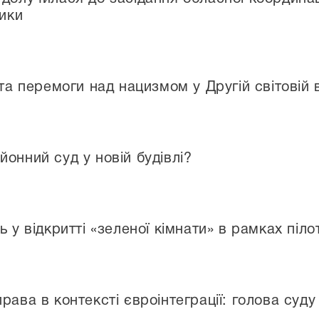
тики
 та перемоги над нацизмом у Другій світовій 
онний суд у новій будівлі?
ь у відкритті «зеленої кімнати» в рамках піл
рава в контексті євроінтеграції: голова суд