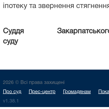
іпотеку та звернення стягненн
Суддя Закарпат
суду Серг
2026 © Всі права захищені
Про суд
Прес-центр
Громадянам
Пока
v1.38.1