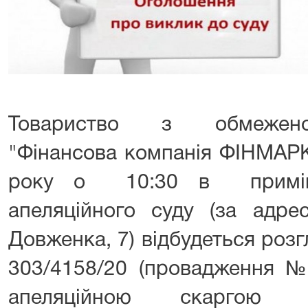
Товариство з обмеженою
"Фінансова компанія ФІНМАРК
року о 10:30 в приміще
апеляційного суду (за адре
Довженка, 7) відбудеться роз
303/4158/20 (провадження № 
апеляційною скаргою 