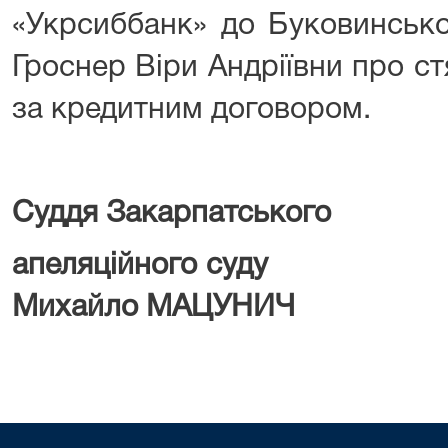
«Укрсиббанк» до Буковинсько
Гроснер Віри Андріївни про с
за кредитним договором.
Суддя Закарпатського
апеляційн
Михайло МАЦУНИЧ