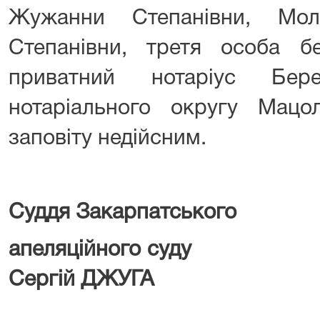
Жужанни Степанівни, Мол
Степанівни, третя особа б
приватний нотаріус Бере
нотаріального округу Мацо
заповіту недійсним.
Суддя Закарпатського
апеляційн
Сергій ДЖУГА