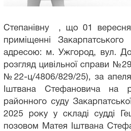
Степанівну , що 01 вересня
приміщенні Закарпатського 
адресою: м. Ужгород, вул. До
розгляд цивільної справи №2
№22-ц/4806/829/25), за апел
Іштвана Стефановича на р
районного суду Закарпатської
2025 року у складі судді Ге
позовом Матея Іштвана Стефа