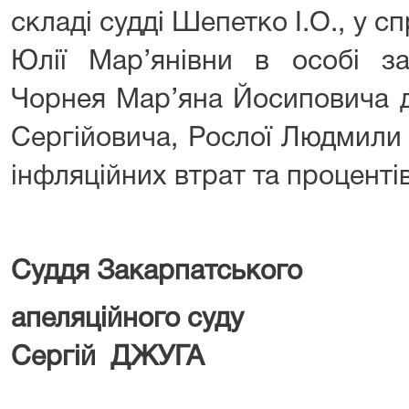
складі судді Шепетко І.О., у с
Юлії Мар’янівни в особі за
Чорнея Мар’яна Йосиповича 
Сергійовича, Рослої Людмили 
інфляційних втрат та процентів
Суддя Закарпатського
апеляційн
Сергій ДЖУГА