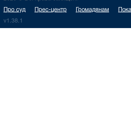
Про суд
Прес-центр
Громадянам
Пока
v1.38.1