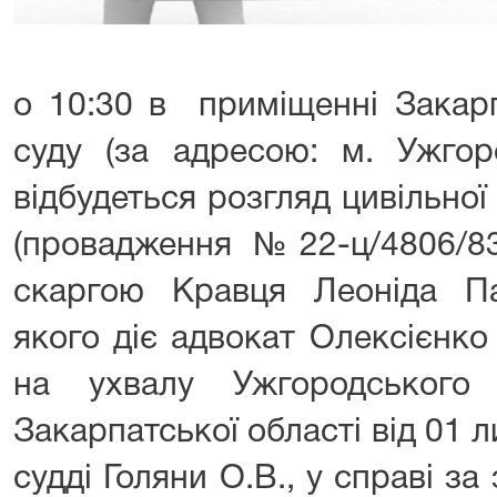
о 10:30 в приміщенні Закарп
суду (за адресою: м. Ужгор
відбудеться розгляд цивільно
(провадження №22-ц/4806/83
скаргою Кравця Леоніда Па
якого діє адвокат Олексієнко
на ухвалу Ужгородського 
Закарпатської області від 01 л
судді Голяни О.В., у справі з