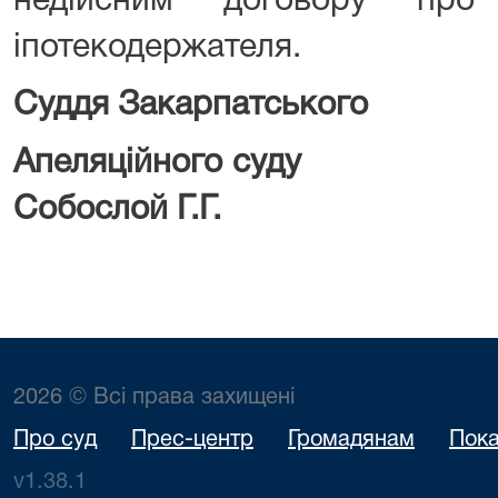
недійсним договору про
іпотекодержателя.
Суддя
Закарпатського
Апеляційн
Собослой Г.Г.
2026 © Всі права захищені
Про суд
Прес-центр
Громадянам
Пока
v1.38.1