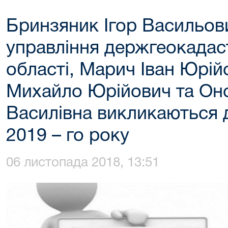
Бринзяник Ігор Васильов
управління держгеокадас
області, Марич Іван Юрі
Михайло Юрійович та Он
Василівна викликаються д
2019 – го року
06 листопада 2018, 13:51