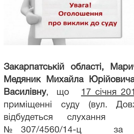
Закарпатській області, Ма
Медяник Михайла Юрійович
Василівну
, що
17 січня 20
приміщенні суду (вул. Дов
відбудеться слухання 
№307/4560/14-ц за апе