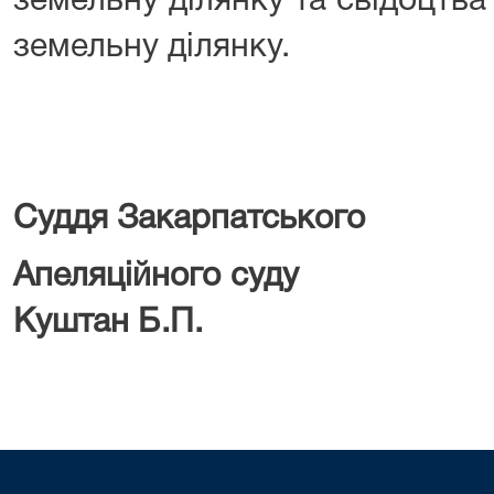
земельну ділянку та свідоцтва
земельну ділянку.
Суддя
Закарпатського
Апеляційного суду
Куштан Б.П.