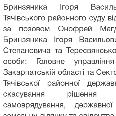
Бринзяника Ігоря Васил
Тячівського районного суду в
за позовом Онофрей Магд
Бринзяника Ігоря Васильо
Степановича та Тересвянсько
особи: Головне управлінн
Закарпатській області та Сект
Тячівської районної державн
скасування рішення 
самоврядування, державно