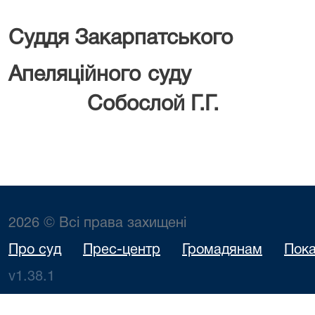
Суддя
Закарпатського
Апеляційного суду
Собослой Г.Г.
2026 © Всі права захищені
Про суд
Прес-центр
Громадянам
Пока
v1.38.1