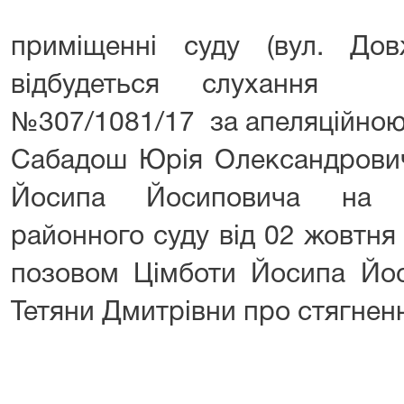
приміщенні суду (вул. Дов
відбудеться слухання 
№307/1081/17 за апеляційною
Сабадош Юрія Олександрович
Йосипа Йосиповича на р
районного суду від 02 жовтня
позовом Цімботи Йосипа Йо
Тетяни Дмитрівни про стягненн