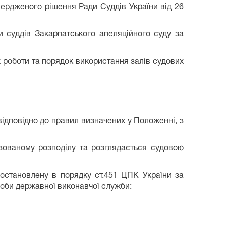
ердженого рішення Ради Суддів України від 26
и суддів Закарпатського апеляційного суду за
їх роботи та порядок використання залів судових
ідповідно до правил визначених у Положенні, з
тизованому розподілу та розглядається судовою
постановлену в порядку ст.451 ЦПК України за
особи державної виконавчої служби: