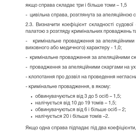
якщо справа складає три і більше томи – 1,5
- цивільна справа, розглянута за апеляційною с
2.3. Визначити коефіцієнт складності судової
палатою з розгляду кримінальних проваджень т
- кримінальне провадження за апеляційними с
виховного або медичного) характеру - 1,0;
- кримінальне провадження за апеляційними ска
- провадження за апеляційними скаргами на ухв
- клопотання про дозвіл на проведення негласни
- кримінальне провадження, в якому:
обвинувачуються від 3 до 5 осіб – 1,5;
налічується від 10 до 19 томів – 1,5;
обвинувачуються від 6 і більше осіб – 2;
налічується 20 і більше томів –2.
Якщо одна справа підпадає під два коефіцієнти,