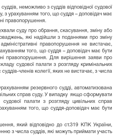
 суддів, неможливо з суддів відповідної судової
ду, з урахуванням того, що суддя – доповідач має
вні правопорушення.
вали суду про обрання, скасування, зміну або
роваджень, які надійшли з поданнями про зміну
 адміністративні правопорушення не вистачає,
урахуванням того, що суддя – доповідач має бути
ивні правопорушення. Для вирішення заяви про
складу судової палати з розгляду кримінальних
ддів-членів колегії, яких не вистачає, з числа
 урахуванням резервного судді, автоматизована
цивільних справ суду. У випадку якщо сформувати
в судової палати з розгляду цивільних справ
урахуванням того, що суддя-доповідач має бути
ення, який відповідно до ст.319 КПК України,
нню з числа суддів, які можуть приймати участь