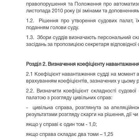
правопорушення та Положення про автоматизов
листопада 2010 року (зі змінами та доповненням
1.2. Рішення про утворення судових палат, ї
поданням голови суду.
1.3. Збори суддів визначають персональний скла
засідань за пропозицією секретаря відповідної 
Розділ 2. Визначення коефіцієнту навантаження
2.1 Коефіцієнт навантаження судді на момент 
врахуванням коефіцієнтів, зазначених у цьому р
2.2. Визначити коефіцієнт складності судової
палатою з розгляду цивільних справ:
- цивільна справа, розглянута за апеляційно
результатами розгляду скарги на рішення, дії ч
якщо у справі є один том - 1,0;
якщо справа складає два томи – 1,25