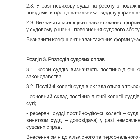
2.8. У разі невиходу судді на роботу з поваж
повідомити про це начальника відділу управлін
2.9. Визначити коефіцієнт навантаження форми 
у судовому рішенні, повернення судового збору 
Визначити коефіцієнт навантаження форми участ
Розділ 3. Розподіл судових справ
3.1. Збори суддів визначають постійно-діючі к
законодавства.
3.2. Постійні колегії суддів складаються з трьо
- основний склад постійно-діючої колегії судд
суті;
- резервні судді постійно-діючої колегії – судд
винятком судді – доповідача) у разі неможлив
судових справ.
Внесення змін до кількісного та персонального 