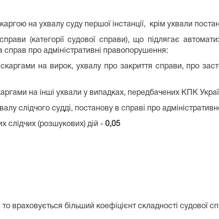
каргою на ухвалу суду першої інстанції, крім ухвали постан
 справи (категорії судової справи), що підлягає автома
а справ про адміністративні правопорушення:
каргами на вирок, ухвалу про закриття справи, про заст
ргами на інші ухвали у випадках, передбачених КПК Украї
алу слідчого судді, постанову в справі про адміністрати
х слідчих (розшукових) дій -
0,05
 то враховується більший коефіцієнт складності судової сп