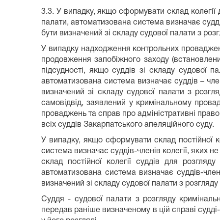
3.3. У випадку, якщо сформувати склад колегії 
палати, автоматизована система визначає суддів 
бути визначений зі складу судової палати з ро
У випадку надходження контрольних проваджен
продовження запобіжного заходу (встановлених
підсудності, якщо суддів зі складу судової 
автоматизована система визначає суддів – члені
визначений зі складу судової палати з розгл
самовідвід, заявлений у кримінальному провад
проваджень та справ про адміністративні право
всіх суддів Закарпатського апеляційного суду.
У випадку, якщо сформувати склад постійної к
система визначає суддів-членів колегії, яких н
склад постійної колегії суддів для розгляд
автоматизована система визначає суддів-члені
визначений зі складу судової палати з розгляду
Суддя - судової палати з розгляду криміналь
передав раніше визначеному в цій справі судді