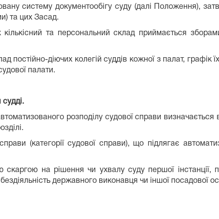
ану систему документообігу суду (далі Положення), затв
и) та цих Засад.
х кількісний та персональний склад приймається зборам
д постійно-діючих колегій суддів кожної з палат, графік 
судової палати.
 судді.
автоматизованого розподілу судової справи визначається в
озділі.
 справи (категорії судової справи), що підлягає автома
ю скаргою на рішення чи ухвалу суду першої інстанції, 
и бездіяльність державного виконавця чи іншої посадової 