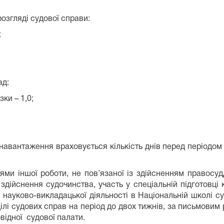
розгляді судової справи:
;
ад:
зки – 1,0;
навантаження враховується кількість днів перед періодом 
ями іншої роботи, не пов’язаної із здійсненням правосуд
здійснення судочинства, участь у спеціальній підготовці 
я науково-викладацької діяльності в Національній школі су
ділі судових справ на період до двох тижнів, за письмови
відної судової палати.