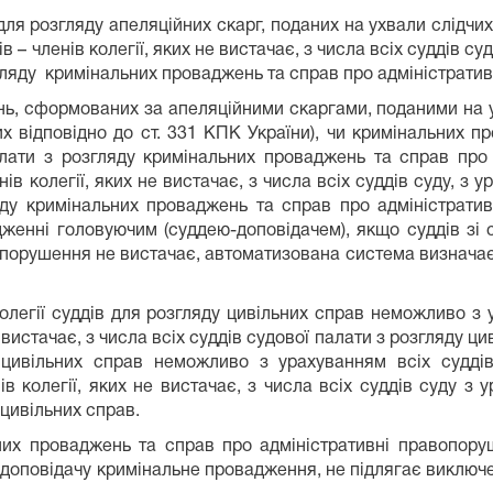
для розгляду апеляційних скарг, поданих на ухвали слідчих
– членів колегії, яких не вистачає, з числа всіх суддів су
згляду кримінальних проваджень та справ про адміністрати
ь, сформованих за апеляційними скаргами, поданими на ух
 відповідно до ст. 331 КПК України), чи кримінальних п
палати з розгляду кримінальних проваджень та справ про
в колегії, яких не вистачає, з числа всіх суддів суду, з 
яду кримінальних проваджень та справ про адміністрат
женні головуючим (суддею-доповідачем), якщо суддів зі 
порушення не вистачає, автоматизована система визначає су
олегії суддів для розгляду цивільних справ неможливо з
е вистачає, з числа всіх суддів судової палати з розгляду 
у цивільних справ неможливо з урахуванням всіх судді
в колегії, яких не вистачає, з числа всіх суддів суду з 
 цивільних справ.
них проваджень та справ про адміністративні правопоруш
-доповідачу кримінальне провадження, не підлягає виключе