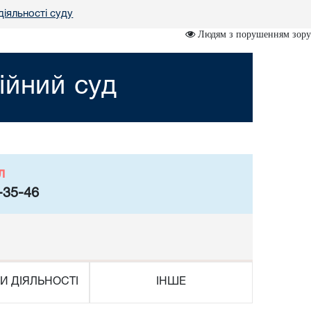
іяльності суду
Людям з порушенням зору
ійний суд
л
-35-46
И ДІЯЛЬНОСТІ
ІНШЕ