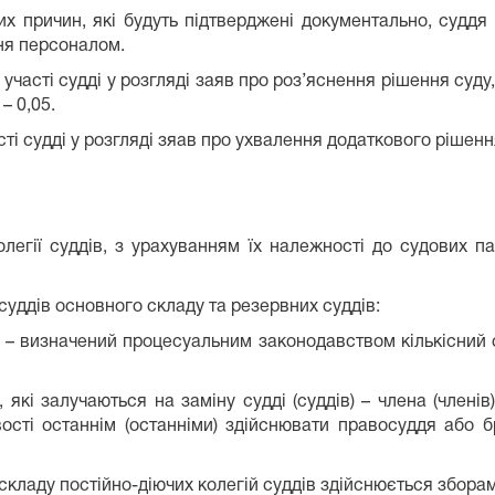
них причин, які будуть підтверджені документально, суддя
ня персоналом.
участі судді у розгляді заяв про роз’яснення рішення су
– 0,05.
і судді у розгляді зяав про ухвалення додаткового рішення
олегії суддів, з урахуванням їх належності до судових п
х суддів основного складу та резервних суддів:
ів – визначений процесуальним законодавством кількісний 
і, які залучаються на заміну судді (суддів) – члена (членів
ості останнім (останніми) здійснювати правосуддя або б
складу постійно-діючих колегій суддів здійснюється зборам