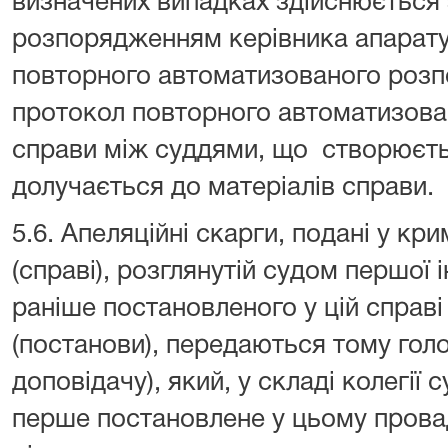
визначених випадках здійснюється
розпорядженням керівника апарату
повторного автоматизованого розпо
протокол повторного автоматизова
справи між суддями, що створюєт
долучається до матеріалів справи.
5.6. Апеляційні скарги, подані у к
(справі), розглянутій судом першої 
раніше постановленого у цій справі
(постанови), передаються тому гол
доповідачу), який, у складі колегії 
перше постановлене у цьому провад