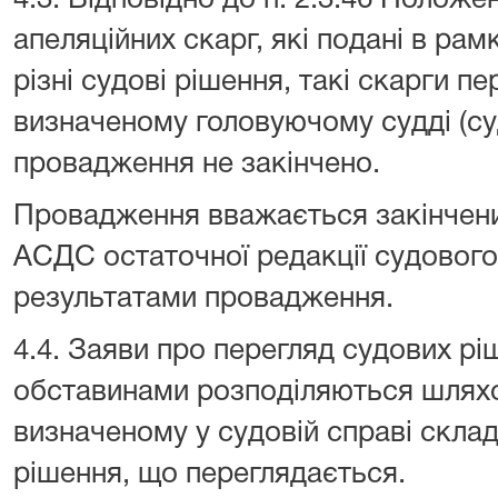
4.3. Відповідно до п. 2.3.46 Полож
апеляційних скарг, які подані в рам
різні судові рішення, такі скарги 
визначеному головуючому судді (су
провадження не закінчено.
Провадження вважається закінчени
АСДС остаточної редакції судового
результатами провадження.
4.4. Заяви про перегляд судових р
обставинами розподіляються шляхо
визначеному у судовій справі склад
рішення, що переглядається.