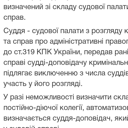
визначений зі складу судової палат
справ.
Суддя - судової палати з розгляду
та справ про адміністративні право
до ст.319 КПК України, передав ран
справі судді-доповідачу криміналь
підлягає виключенню з числа судді
участь у його розгляді.
У разі неможливості визначити скла
постійно-діючої колегії, автомати
визначається суддя-доповідач, як