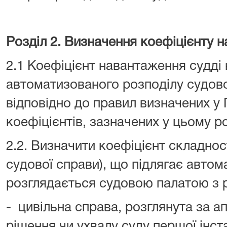
Розділ 2. Визначення коефіцієнту н
2.1 Коефіцієнт навантаження судді
автоматизованого розподілу судово
відповідно до правил визначених у
коефіцієнтів, зазначених у цьому ро
2.2. Визначити коефіцієнт складност
судової справи), що підлягає авто
розглядається судовою палатою з р
- цивільна справа, розглянута за 
рішення чи ухвалу суду першої інста