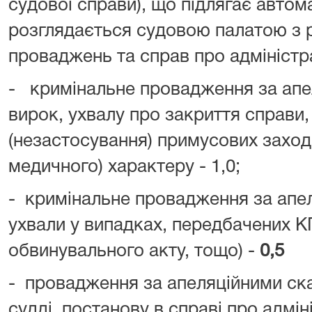
судової справи), що підлягає авто
розглядається судовою палатою з 
проваджень та справ про адміністр
- кримінальне провадження за апе
вирок, ухвалу про закриття справи
(незастосування) примусових заход
медичного) характеру - 1,0;
- кримінальне провадження за апел
ухвали у випадках, передбачених К
обвинувального акту, тощо) -
0,5
- провадження за апеляційними ска
судді, постанову в справі про адмі