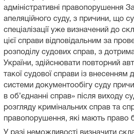
адміністративні правопорушення З
апеляційного суду, з причини, що су
спеціалізації уже визначений до скл
цієї справи відповідальним за про
розподілу судових справ, з дотрим
України, здійснювати повторний ав
такої судової справи із внесенням 
системи документообігу суду прич
в об’єднанні справ» після виходу су
розгляду кримінальних справ та спр
правопорушення, які мають право бр
У разі неможливості визначити скла