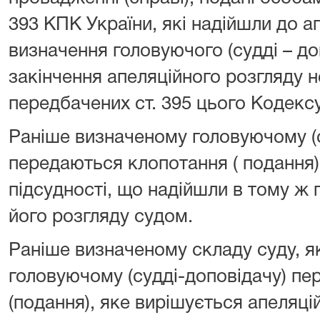
393 КПК України, які надійшли до а
визначення головуючого (судді – до
закінчення апеляційного розгляду н
передбачених ст. 395 цього Кодексу
Раніше визначеному головуючому (с
передаються клопотання ( подання)
підсудності, що надійшли в тому ж
його розгляду судом.
Раніше визначеному складу суду, я
головуючому (судді-доповідачу) п
(подання), яке вирішується апеляцій