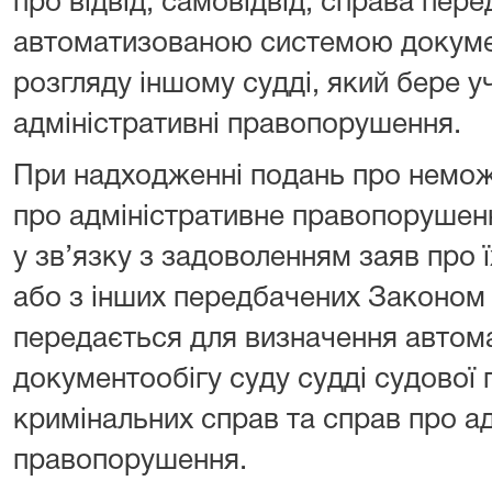
про відвід, самовідвід, справа пер
автоматизованою системою докуме
розгляду іншому судді, який бере у
адміністративні правопорушення.
При надходженні подань про немож
про адміністративне правопорушен
у зв’язку з задоволенням заяв про 
або з інших передбачених Законом 
передається для визначення авто
документообігу суду судді судової 
кримінальних справ та справ про ад
правопорушення.