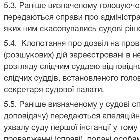
5.3. Раніше визначеному головуючом
передаються справи про адміністра
яких ним скасовувались судові ріш
5.4. Клопотання про дозвіл на пров
(розшукових) дій зареєстровані в н
розгляду слідчим суддею відповідн
слідчих суддів, встановленого гол
секретаря судової палати.
5.5. Раніше визначеному у судові с
доповідачу) передаються апеляційн
ухвалу суду першої інстанції у том
провадженні (справі), подані особа