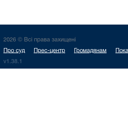
2026 © Всі права захищені
Про суд
Прес-центр
Громадянам
Пока
v1.38.1