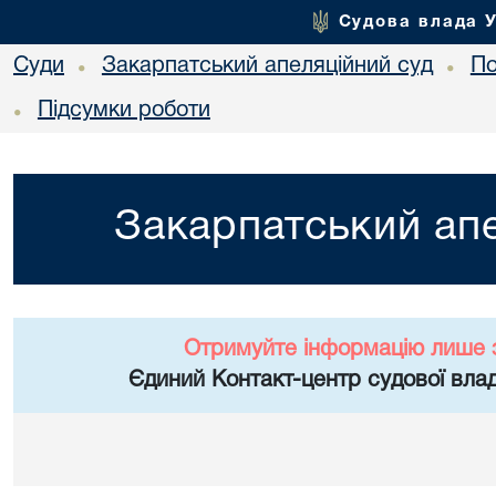
Судова влада 
Суди
Закарпатський апеляційний суд
По
•
•
Підсумки роботи
•
Закарпатський апе
Отримуйте інформацію лише 
Єдиний Контакт-центр судової влад