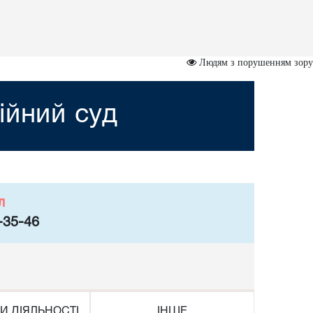
Людям з порушенням зору
ійний суд
л
-35-46
И ДІЯЛЬНОСТІ
ІНШЕ