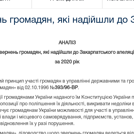
нь громадян, які надійшли до
АНАЛІЗ
звернень громадян,
які надійшли до Закарпатського апеляці
за 2020 рік
ий принцип участі громадян в управлінні державними та г
омадян» від 02.10.1996 №
393/96-ВР
.
ії громадянами України наданого їм Конституцією України 
опозиції про поліпшення їх діяльності, викривати недоліки в
ечує громадянам України можливості для участі в управлі
 влади і місцевого самоврядування, підприємств, установ,
 відновлення їх у разі порушення.
омадян» діловодство щодо звернень громадян ведеться відпо