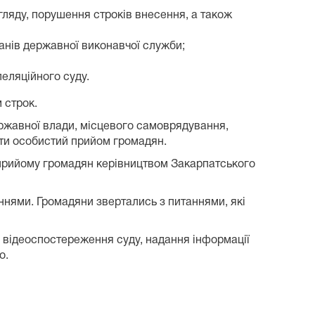
гляду, порушення строків внесення, а також
нів державної виконавчої служби;
еляційного суду.
 строк.
державної влади, місцевого самоврядування,
ити особистий прийом громадян.
 прийому громадян керівництвом Закарпатського
еннями. Громадяни звертались з питаннями, які
у відеоспостереження суду, надання інформації
о.