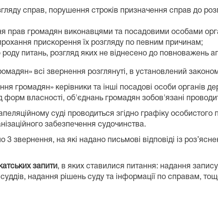
гляду справ, порушення строків призначення справ до роз
я прав громадян виконавцями та посадовими особами орга
прохання прискорення їх розгляду по певним причинам;
 роду питань, розгляд яких не віднесено до повноважень ап
ромадян» всі звернення розглянуті, в установлений законом
ення громадян» керівники та інші посадові особи органів 
ід форм власності, об'єднань громадян зобов'язані провод
апеляційному суді проводиться згідно графіку особистого
анізаційного забезпечення судочинства.
о 3 звернення, на які надано письмові відповіді із роз’ясн
катських запити
, в яких ставилися питання: надання запис
уддів, надання рішень суду та інформації по справам, тощ