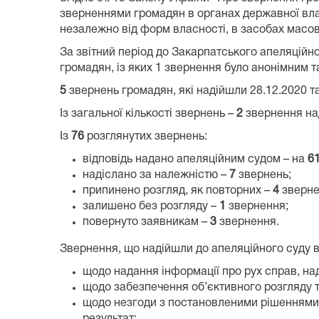
зверненнями громадян в органах державної влад
незалежно від форм власності, в засобах масово
За звітний період до Закарпатського апеляційн
громадян, із яких 1 звернення було анонімним т
5
звернень громадян, які надійшли 28.12.2020 та 
Із загальної кількості звернень –
2
звернення над
Із
76
розглянутих звернень:
відповідь надано апеляційним судом – на
6
надіслано за належністю –
7
звернень;
припинено розгляд, як повторних –
4
зверне
залишено без розгляду –
1
звернення;
повернуто заявникам –
3
звернення.
Звернення, що надійшли до апеляційного суду в
щодо надання інформації про рух справ, над
щодо забезпечення об’єктивного розгляду т
щодо незгоди з постановленими рішеннями 
результат;