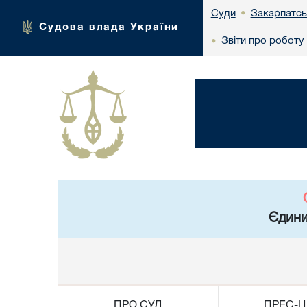
Закарпатсь
Суди
•
Судова влада України
Звіти про роботу
•
Єдини
ПРО СУД
ПРЕС-Ц