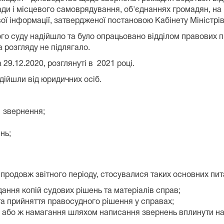
и і місцевого самоврядування, об'єднаннях громадян, на п
ї інформації, затвердженої постановою Кабінету Міністрів 
ого суду надійшло та було опрацьовано відділом правових п
а розгляду не підлягало.
29.12.2020, розглянуті в 2021 році.
ійшли від юридичних осіб.
1
звернення;
нь;
продовж звітного періоду, стосувалися таких основних пит
ання копій судових рішень та матеріалів справ;
а прийняття правосудного рішення у справах;
або ж намагання шляхом написання звернень вплинути на х