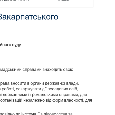
 Закарпатського
йного суду
ромадськими справами знаходить свою
права вносити в органи державної влади,
 роботі, оскаржувати дії посадових осіб,
нні державними і громадськими справами, для
 організацій незалежно від форм власності, для
відно до Інструкції з діловодства за