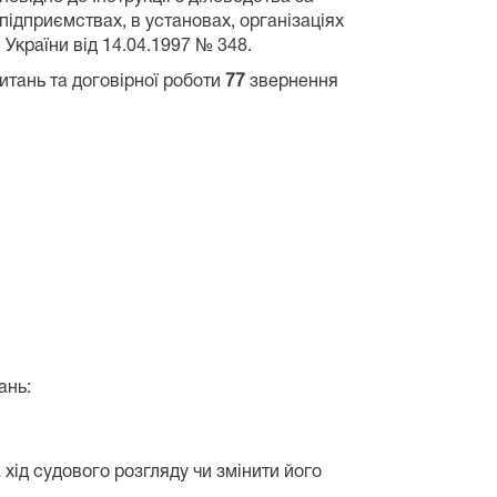
ідприємствах, в установах, організаціях
України від 14.04.1997 № 348.
итань та договірної роботи
77
звернення
ань:
ід судового розгляду чи змінити його