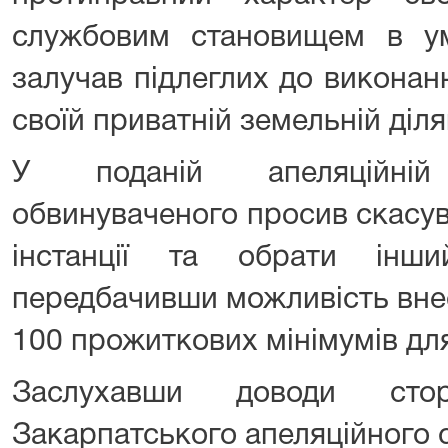
службовим становищем в ум
залучав підлеглих до виконан
своїй приватній земельній діля
У поданій апеляційній
обвинуваченого просив скасув
інстанції та обрати інши
передбачивши можливість внес
100 прожиткових мінімумів для
Заслухавши доводи стор
Закарпатського апеляційного 