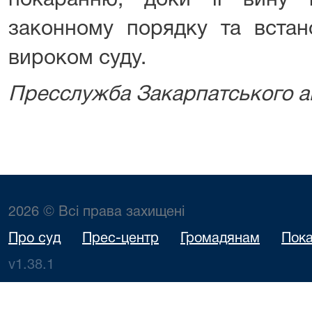
покаранню, доки її вину
законному порядку та встан
вироком суду.
Пресслужба Закарпатського а
2026 © Всі права захищені
Про суд
Прес-центр
Громадянам
Пока
v1.38.1