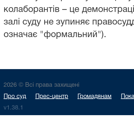
колаборантів – це демонстрація
залі суду не зупиняє правосуд
означає "формальний").
2026 © Всі права захищені
Про суд
Прес-центр
Громадянам
Пока
v1.38.1