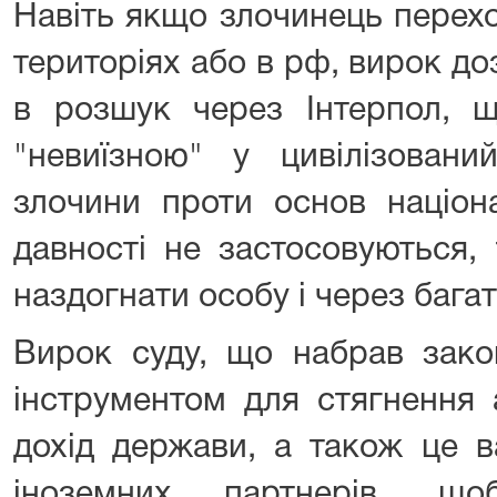
Навіть якщо злочинець перех
територіях або в рф, вирок д
в розшук через Інтерпол, щ
"невиїзною" у цивілізовани
злочини проти основ націон
давності не застосовуються,
наздогнати особу і через багат
Вирок суду, що набрав зако
інструментом для стягнення 
дохід держави, а також це 
іноземних партнерів, щ