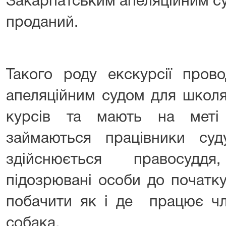
Закарпатським апеляційним су
проданий.
Такого роду екскурсії пров
апеляційним судом для школяр
курсів та мають на меті
займаються працівники су
здійснюється правосудд
підозрювані особи до початку
побачити як і де працює чл
собака.