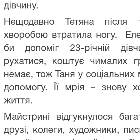
дівчину.
Нещодавно Тетяна після 
хворобою втратила ногу. Еле
би допоміг 23-річній дів
рухатися, коштує чималих г
немає, тож Таня у соціальних
допомогу. Її мрія – знову х
життя.
Майстрині відгукнулося баг
друзі, колеги, художники, п