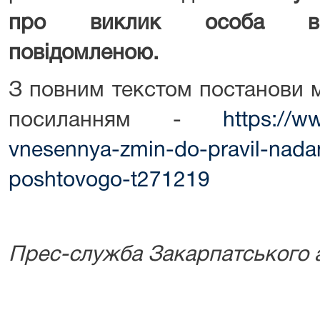
про виклик особа вв
повідомленою.
З повним текстом постанови 
посиланням -
https://w
vnesennya-zmin-do-pravil-nada
poshtovogo-t271219
Прес-служба Закарпатського а