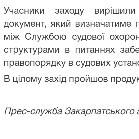
Учасники заходу вирішили
документ, який визначатиме п
між Службою судової охоро
структурами в питаннях заб
правопорядку в судових устан
В цілому захід пройшов проду
Прес-служба Закарпатського а