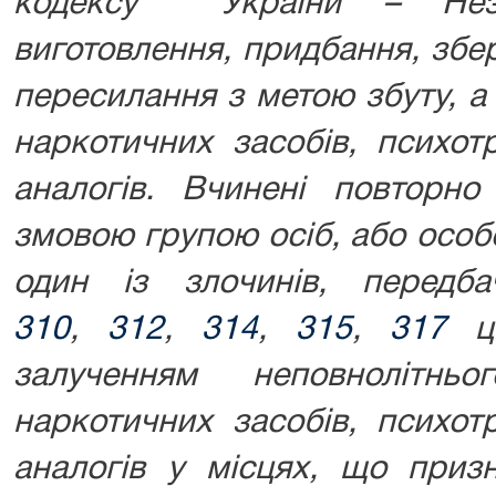
кодексу України –
Не
виготовлення, придбання, збе
пересилання з метою збуту, а
наркотичних засобів, психот
аналогів. Вчинені повторн
змовою групою осіб, або особ
один із злочинів, передба
310
,
312
,
314
,
315
,
317
ц
залученням неповнолітн
наркотичних засобів, психот
аналогів у місцях, що приз