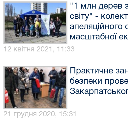
"1 млн дерев з
світу" - коле
апеляційного 
масштабної еко
12 квітня 2021, 11:33
Практичне зан
безпеки прове
Закарпатськог
21 грудня 2020, 15:31