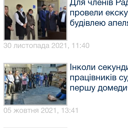
Для членів Ра
провели екску
будівлею апел
30 листопада 2021, 11:40
Інколи секунд
працівників с
першу домеди
05 жовтня 2021, 13:41