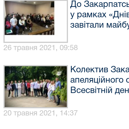
До Закарпатсь
у рамках «Дні
завітали майб
26 травня 2021, 09:58
Колектив Зак
апеляційного 
Всесвітній д
20 травня 2021, 14:37